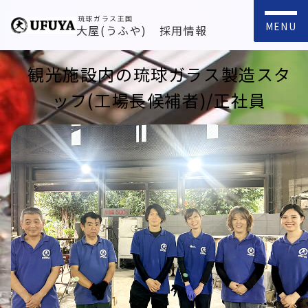
琉球ガラス王国
MENU
大屋(うふや) 採用情報
観光施設内の琉球ガラス製造スタ
ッフ(工場長候補者)/正社員