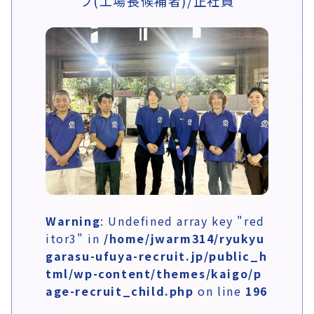
フ(工場長候補者)/正社員
Warning
: Undefined array key "red
itor3" in
/home/jwarm314/ryukyu
garasu-ufuya-recruit.jp/public_h
tml/wp-content/themes/kaigo/p
age-recruit_child.php
on line
196